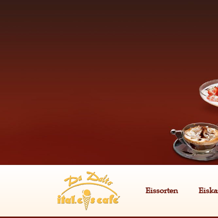
Eissorten
Eiska