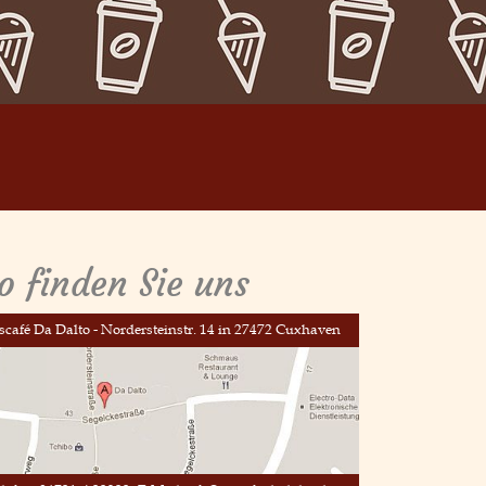
o finden Sie uns
scafé Da Dalto - Nordersteinstr. 14 in 27472 Cuxhaven